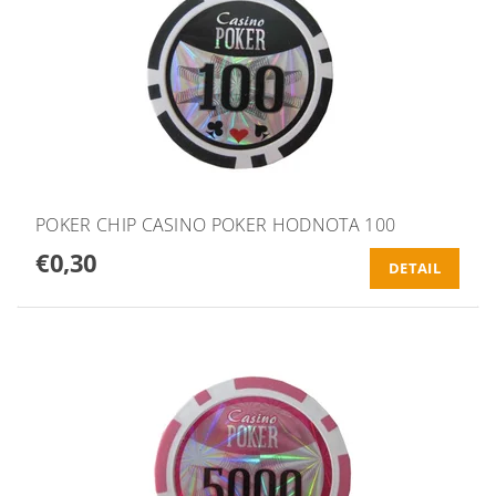
POKER CHIP CASINO POKER HODNOTA 100
€0,30
DETAIL