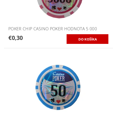
POKER CHIP CASINO POKER HODNOTA 5 000
€0,30