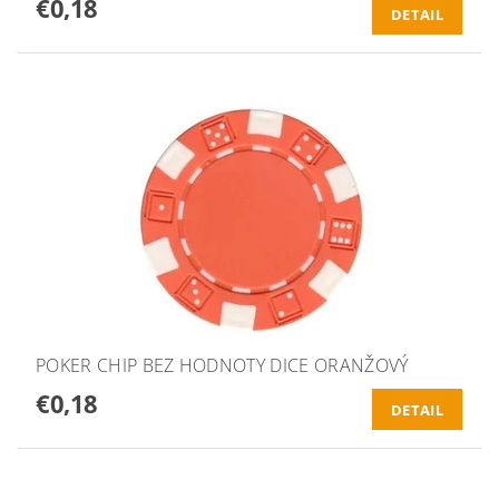
€0,18
DETAIL
POKER CHIP BEZ HODNOTY DICE ORANŽOVÝ
€0,18
DETAIL