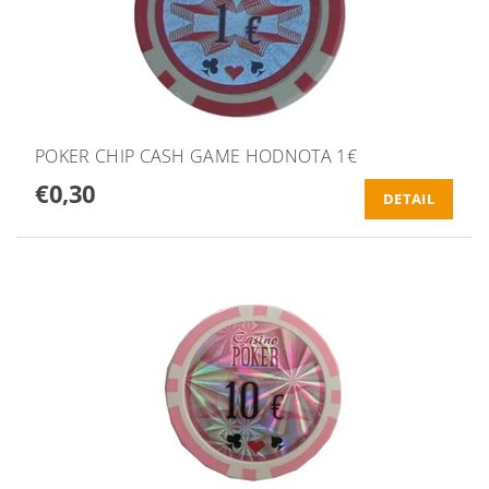
POKER CHIP CASH GAME HODNOTA 1€
€0,30
DETAIL