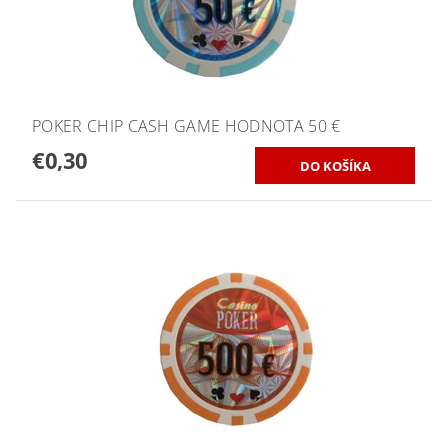
POKER CHIP CASH GAME HODNOTA 50 €
€0,30