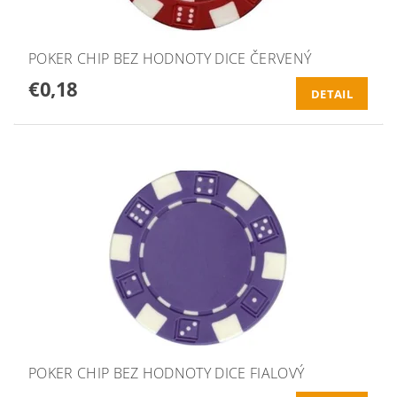
POKER CHIP BEZ HODNOTY DICE ČERVENÝ
€0,18
DETAIL
POKER CHIP BEZ HODNOTY DICE FIALOVÝ