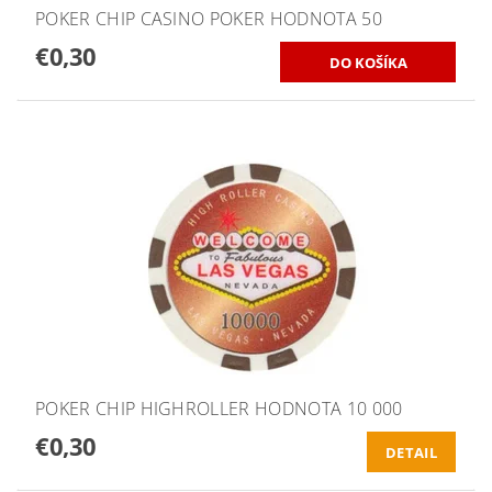
POKER CHIP CASINO POKER HODNOTA 50
€0,30
POKER CHIP HIGHROLLER HODNOTA 10 000
€0,30
DETAIL