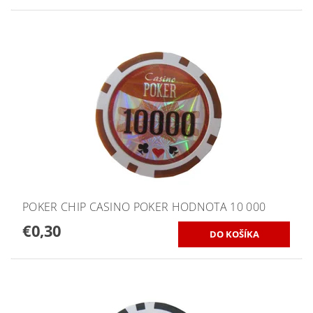
POKER CHIP CASINO POKER HODNOTA 10 000
€0,30