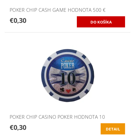
POKER CHIP CASH GAME HODNOTA 500 €
€0,30
POKER CHIP CASINO POKER HODNOTA 10
€0,30
DETAIL