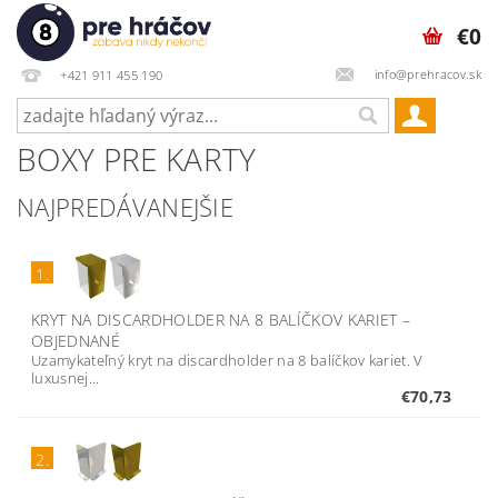
€0
info@prehracov.sk
+421 911 455 190
BOXY PRE KARTY
NAJPREDÁVANEJŠIE
1.
KRYT NA DISCARDHOLDER NA 8 BALÍČKOV KARIET
–
OBJEDNANÉ
Uzamykateľný kryt na discardholder na 8 balíčkov kariet. V
luxusnej...
€70,73
2.