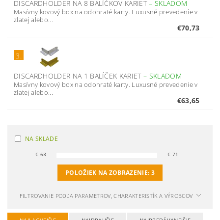
DISCARDHOLDER NA 8 BALÍČKOV KARIET
–
SKLADOM
Masívny kovový box na odohraté karty. Luxusné prevedenie v
zlatej alebo...
€70,73
3.
DISCARDHOLDER NA 1 BALÍČEK KARIET
–
SKLADOM
Masívny kovový box na odohraté karty. Luxusné prevedenie v
zlatej alebo...
€63,65
NA SKLADE
€
63
€
71
POLOŽIEK NA ZOBRAZENIE:
3
FILTROVANIE PODĽA PARAMETROV, CHARAKTERISTÍK A VÝROBCOV