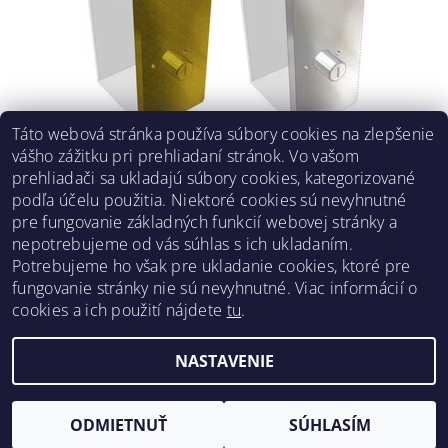
Táto webová stránka používa súbory cookies na zlepšenie
vášho zážitku pri prehliadaní stránok. Vo vašom
KRYT NA DISCARDHOLDER NA 8 BALÍČKOV KARIET
prehliadači sa ukladajú súbory cookies, kategorizované
€70,73
podľa účelu použitia. Niektoré cookies sú nevyhnutné
DETAIL
pre fungovanie základných funkcií webovej stránky a
nepotrebujeme od vás súhlas s ich ukladaním.
Potrebujeme ho však pre ukladanie cookies, ktoré pre
fungovanie stránky nie sú nevyhnutné. Viac informácií o
Obchodné podmienky
|
Reklamačný poriadok
|
cookies a ich použití nájdete
tu
.
Zásady ochrany osobných údajov
|
Prepravný poriadok
|
Kontakt
NASTAVENIE
Upraviť nastavenie cookies
2026 ©
Pre hráčov
, všetky práva vyhradené
Vytvoril Shoptet
ODMIETNUŤ
SÚHLASÍM