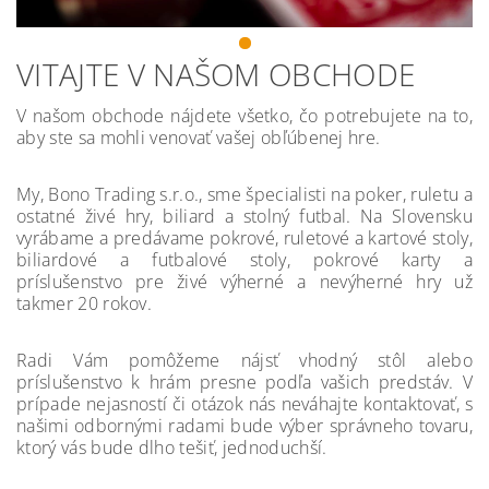
VITAJTE V NAŠOM OBCHODE
V našom obchode nájdete všetko, čo potrebujete na to,
aby ste sa mohli venovať vašej obľúbenej hre.
My, Bono Trading s.r.o., sme špecialisti na poker, ruletu a
ostatné živé hry, biliard a stolný futbal. Na Slovensku
vyrábame a predávame pokrové, ruletové a kartové stoly,
biliardové a futbalové stoly, pokrové karty a
príslušenstvo pre živé výherné a nevýherné hry už
takmer 20 rokov.
Radi Vám pomôžeme nájsť vhodný stôl alebo
príslušenstvo k hrám presne podľa vašich predstáv. V
prípade nejasností či otázok nás neváhajte kontaktovať, s
našimi odbornými radami bude výber správneho tovaru,
ktorý vás bude dlho tešiť, jednoduchší.