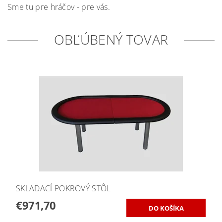
Sme tu pre hráčov - pre vás.
OBĽÚBENÝ TOVAR
SKLADACÍ POKROVÝ STÔL
€971,70