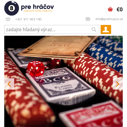
€0
info@prehracov.sk
+421 911 455 190