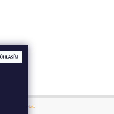
SÚHLASÍM
ný poriadok
|
Kontakt