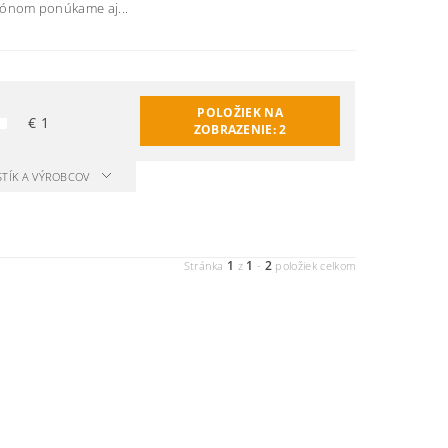
tónom ponúkame aj...
POLOŽIEK NA
€
1
ZOBRAZENIE:
2
STÍK A VÝROBCOV
1
1
2
Stránka
z
-
položiek celkom