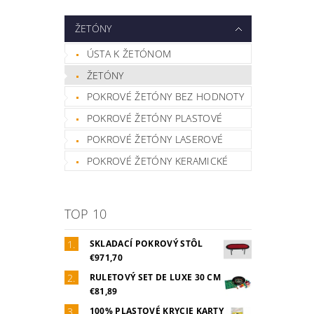
ŽETÓNY
ÚSTA K ŽETÓNOM
ŽETÓNY
POKROVÉ ŽETÓNY BEZ HODNOTY
POKROVÉ ŽETÓNY PLASTOVÉ
POKROVÉ ŽETÓNY LASEROVÉ
POKROVÉ ŽETÓNY KERAMICKÉ
TOP 10
SKLADACÍ POKROVÝ STÔL
€971,70
RULETOVÝ SET DE LUXE 30 CM
€81,89
100% PLASTOVÉ KRYCIE KARTY