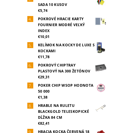
SADA 10 KUSOV
€5,74
POKROVÉ HRACIE KARTY
FOURNIER MODRÉ VEĽKÝ
INDEX
€10,01
KELÍMOK NA KOCKY DE LUXE S
KOCKAMI
€11,78
POKROVÝ CHIPTRAY
PLASTOVÝ NA 300 ŽETÓNOV
€29,31
POKER CHIP WSOP HODNOTA
50 000
€1,38
HRABLE NA RULETU
BLACKGOLD TELESKOPICKÉ
DĹŽKA 84 CM
€82,41
HRACIA KOCKA ČERVENÁ 18