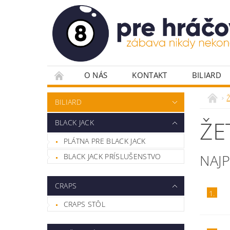
O NÁS
KONTAKT
BILIARD
PLÁTNA PRE POKER
POKROVÉ DOSKY
BILIARD
POKROVÉ STOLY
RULETA
STOLIČ
ŽE
BLACK JACK
VYBAVENIE HERNÍ
ŽETÓNY
PLÁTNA PRE BLACK JACK
NAJ
BLACK JACK PRÍSLUŠENSTVO
CRAPS
1.
CRAPS STÔL