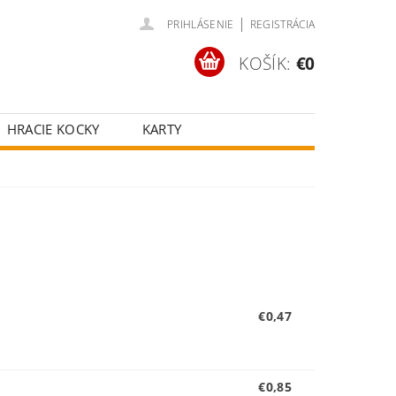
|
PRIHLÁSENIE
REGISTRÁCIA
KOŠÍK:
€0
HRACIE KOCKY
KARTY
ČOV
POKROVÉ SETY
ŠŤASTNÉ KOLESÁ
€0,47
€0,85