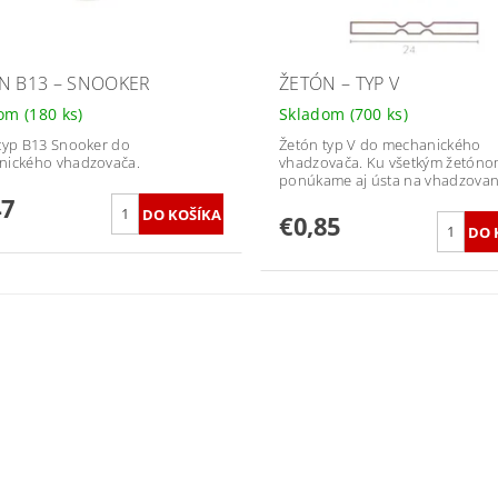
N B13 – SNOOKER
ŽETÓN – TYP V
dom
(180 ks)
Skladom
(700 ks)
typ B13 Snooker do
Žetón typ V do mechanického
nického vhadzovača.
vhadzovača. Ku všetkým žetón
ponúkame aj ústa na vhadzovan
47
€0,85