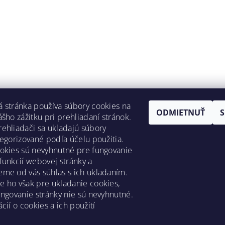
 stránka používa súbory cookies na
ODMIETNUŤ
ášho zážitku pri prehliadaní stránok.
ehliadači sa ukladajú súbory
tegorizované podľa účelu použitia.
okies sú nevyhnutné pre fungovanie
funkcií webovej stránky a
me od vás súhlas s ich ukladaním.
 ho však pre ukladanie cookies,
ungovanie stránky nie sú nevyhnutné.
cií o cookies a ich použití
y
|
Reklamačný poriadok
|
Zásady ochrany osobných údajov
|
Preprav