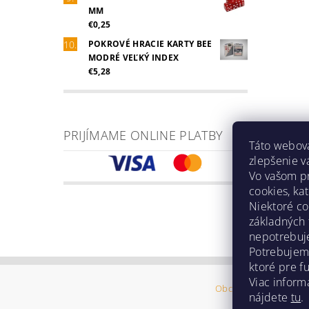
MM
€0,25
POKROVÉ HRACIE KARTY BEE
MODRÉ VEĽKÝ INDEX
€5,28
PRIJÍMAME ONLINE PLATBY
Táto webová
zlepšenie v
Vo vašom pr
cookies, ka
Niektoré co
základných 
nepotrebuje
Potrebujeme
ktoré pre f
Viac informá
Obchodné podmienk
nájdete
tu
.