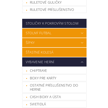
RULETOVÉ GULIČKY
RULETOVÉ PRÍSLUŠENSTVO
STOLIČKY K POKROVÝM STOLOM
STOLNÝ FUTBAL
ŠÍPKY
ŠŤASTNÉ KOLESÁ
VYBAVENIE HERNÍ
CHIPTRAYE
BOXY PRE KARTY
OSTATNÉ PRÍSLUŠENSTVO DO
HERNE
CASH BOXY A ÚSTA
SVIETIDLÁ