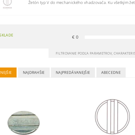
Žetón typ V do mechanického vhadzovača. Ku všetkým že
SKLADE
€
0
FILTROVANIE PODĽA PARAMETROV, CHARAKTERI
NEJŠIE
NAJDRAHŠIE
NAJPREDÁVANEJŠIE
ABECEDNE