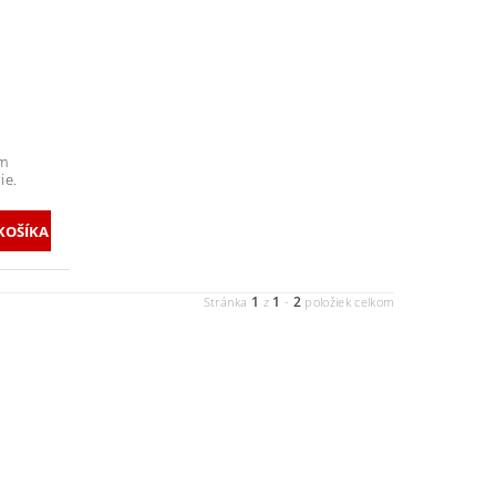
om
ie.
1
1
2
Stránka
z
-
položiek celkom