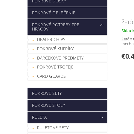
POKROVÉ DOSKY
POKROVÉ OBLEČENIE
ŽETÓ
POKROVÉ POTREBY PRE
HRÁČOV
Skla
Žetón 
DEALER CHIPS
mecha
POKROVÉ KUFRÍKY
€0,
DARČEKOVÉ PREDMETY
POKROVÉ TROFEJE
CARD GUARDS
POKROVÉ SETY
POKROVÉ STOLY
RULETA
RULETOVÉ SETY