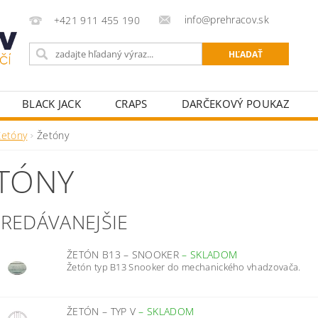
info@prehracov.sk
+421 911 455 190
BLACK JACK
CRAPS
DARČEKOVÝ POUKAZ
POKROVÉ OBLEČENIE
POKROVÉ POTREBY PRE HRÁ
Žetóny
Žetóny
KY K POKROVÝM STOLOM
STOLNÝ FUTBAL
ŠÍPKY
TÓNY
PREDÁVANEJŠIE
ŽETÓN B13 – SNOOKER
–
SKLADOM
Žetón typ B13 Snooker do mechanického vhadzovača.
ŽETÓN – TYP V
–
SKLADOM