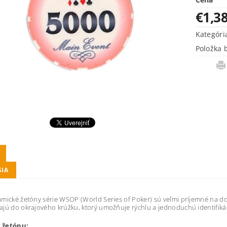
€1,3
Kategóri
Položka 
SIA
mické žetóny série WSOP (World Series of Poker) sú veľmi príjemné na dot
jú do okrajového krúžku, ktorý umožňuje rýchlu a jednoduchú identifiká
 žetónu: