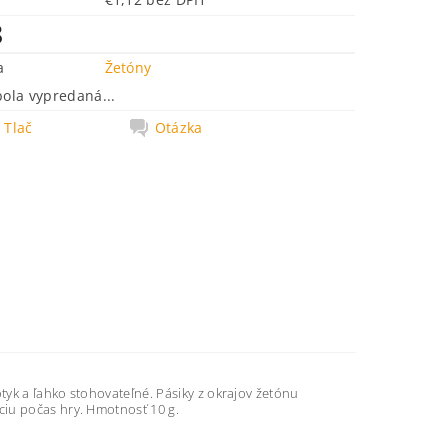
8
a
Žetóny
bola vypredaná...
Tlač
Otázka
yk a ľahko stohovateľné. Pásiky z okrajov žetónu
ciu počas hry. Hmotnosť 10 g.