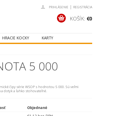
|
PRIHLÁSENIE
REGISTRÁCIA
KOŠÍK:
€0
HRACIE KOCKY
KARTY
ČOV
POKROVÉ SETY
ŠŤASTNÉ KOLESÁ
OTA 5 000
mické čipy série WSOP s hodnotou 5 000. Sú veľmi
na dotyk a ľahko stohovateľné.
osť
Objednané
€1,12 bez DPH