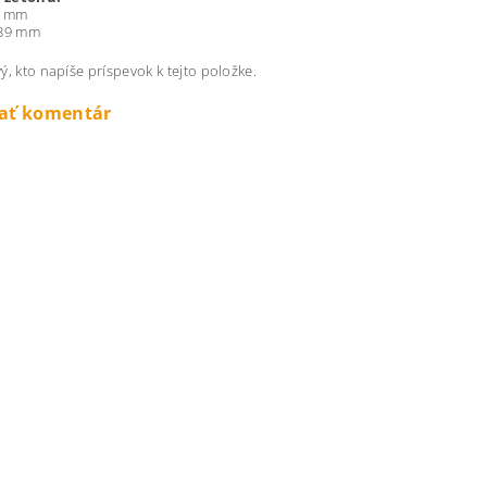
3 mm
 39 mm
ý, kto napíše príspevok k tejto položke.
dať komentár