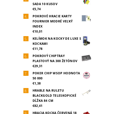
SADA 10 KUSOV
€5,74
POKROVÉ HRACIE KARTY
FOURNIER MODRÉ VEĽKÝ
INDEX
€10,01
KELÍMOK NA KOCKY DE LUXE S
KOCKAMI
€11,78
POKROVÝ CHIPTRAY
PLASTOVÝ NA 300 ŽETÓNOV
€29,31
POKER CHIP WSOP HODNOTA
50 000
€1,38
HRABLE NA RULETU
BLACKGOLD TELESKOPICKÉ
DĹŽKA 84 CM
€82,41
HRACIA KOCKA ČERVENÁ 18