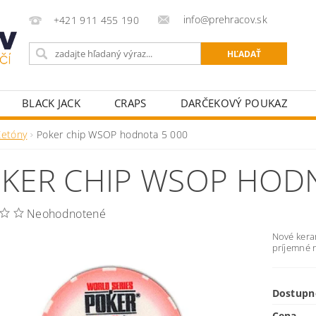
info@prehracov.sk
+421 911 455 190
BLACK JACK
CRAPS
DARČEKOVÝ POUKAZ
POKROVÉ OBLEČENIE
POKROVÉ POTREBY PRE HRÁ
Žetóny
Poker chip WSOP hodnota 5 000
KY K POKROVÝM STOLOM
STOLNÝ FUTBAL
ŠÍPKY
KER CHIP WSOP HODN
Neohodnotené
Nové kera
príjemné 
Dostupn
Cena