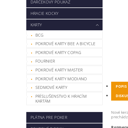
DARČEKOVÝ POUKAZ
HRACIE KOCKY
KARTY
BCG
POKROVÉ KARTY BEE A BICYCLE
POKROVÉ KARTY COPAG
FOURNIER
POKROVÉ KARTY MASTER
POKROVÉ KARTY MODIANO
POPIS
SEDMOVÉ KARTY
PRÍSLUŠENSTVO K HRACÍM
DISKU
KARTÁM
Nové kera
prechádza
PLÁTNA PRE POKER
Rozmery