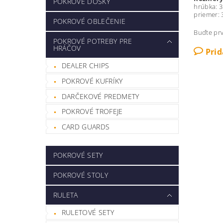
POKROVÉ DOSKY
hrúbka: 
priemer:
POKROVÉ OBLEČENIE
Buďte prv
POKROVÉ POTREBY PRE
HRÁČOV
Pri
DEALER CHIPS
POKROVÉ KUFRÍKY
DARČEKOVÉ PREDMETY
POKROVÉ TROFEJE
CARD GUARDS
POKROVÉ SETY
POKROVÉ STOLY
RULETA
RULETOVÉ SETY