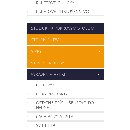
RULETOVÉ GULIČKY
RULETOVÉ PRÍSLUŠENSTVO
STOLIČKY K POKROVÝM STOLOM
STOLNÝ FUTBAL
ŠÍPKY
ŠŤASTNÉ KOLESÁ
VYBAVENIE HERNÍ
CHIPTRAYE
BOXY PRE KARTY
OSTATNÉ PRÍSLUŠENSTVO DO
HERNE
CASH BOXY A ÚSTA
SVIETIDLÁ