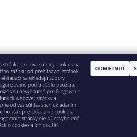
 stránka používa súbory cookies na
ODMIETNUŤ
ášho zážitku pri prehliadaní stránok.
ehliadači sa ukladajú súbory
tegorizované podľa účelu použitia.
okies sú nevyhnutné pre fungovanie
funkcií webovej stránky a
me od vás súhlas s ich ukladaním.
 ho však pre ukladanie cookies,
ungovanie stránky nie sú nevyhnutné.
cií o cookies a ich použití
y
|
Reklamačný poriadok
|
Zásady ochrany osobných údajov
|
Preprav