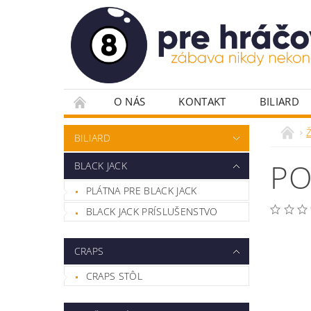
O NÁS
KONTAKT
BILIARD
PLÁTNA PRE POKER
POKROVÉ DOSKY
BILIARD
POKROVÉ STOLY
RULETA
STOLIČ
PO
BLACK JACK
VYBAVENIE HERNÍ
ŽETÓNY
PLÁTNA PRE BLACK JACK
BLACK JACK PRÍSLUŠENSTVO
CRAPS
CRAPS STÔL