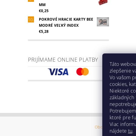
MM
€0,25
POKROVÉ HRACIE KARTY BEE
MODRÉ VEĽKÝ INDEX
€5,28
PRIJÍMAME ONLINE PLATBY
Táto webová
zlepšenie v
Vo vašom pr
cookies, ka
Niektoré co
základných 
nepotrebuje
Potrebujeme
ktoré pre f
Viac informá
Obchodné podmienk
nájdete
tu
.