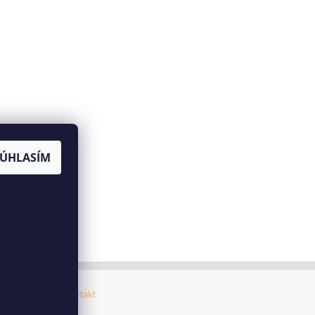
SÚHLASÍM
ný poriadok
|
Kontakt