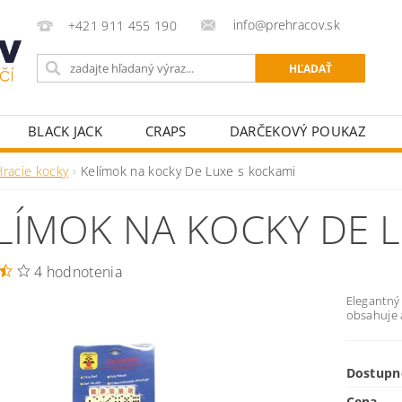
info@prehracov.sk
+421 911 455 190
BLACK JACK
CRAPS
DARČEKOVÝ POUKAZ
POKROVÉ OBLEČENIE
POKROVÉ POTREBY PRE HRÁ
Hracie kocky
Kelímok na kocky De Luxe s kockami
KY K POKROVÝM STOLOM
STOLNÝ FUTBAL
ŠÍPKY
LÍMOK NA KOCKY DE 
4 hodnotenia
Elegantný 
obsahuje a
Dostupn
Cena