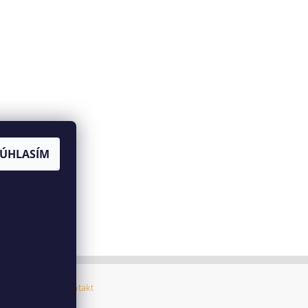
SÚHLASÍM
ný poriadok
|
Kontakt