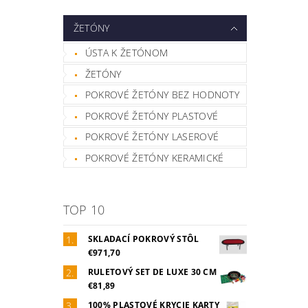
ŽETÓNY
ÚSTA K ŽETÓNOM
ŽETÓNY
POKROVÉ ŽETÓNY BEZ HODNOTY
POKROVÉ ŽETÓNY PLASTOVÉ
POKROVÉ ŽETÓNY LASEROVÉ
POKROVÉ ŽETÓNY KERAMICKÉ
TOP 10
SKLADACÍ POKROVÝ STÔL
€971,70
RULETOVÝ SET DE LUXE 30 CM
€81,89
100% PLASTOVÉ KRYCIE KARTY