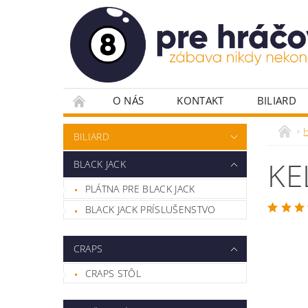
O NÁS
KONTAKT
BILIARD
PLÁTNA PRE POKER
POKROVÉ DOSKY
BILIARD
POKROVÉ STOLY
RULETA
STOLIČ
KE
BLACK JACK
VYBAVENIE HERNÍ
ŽETÓNY
PLÁTNA PRE BLACK JACK
BLACK JACK PRÍSLUŠENSTVO
CRAPS
CRAPS STÔL