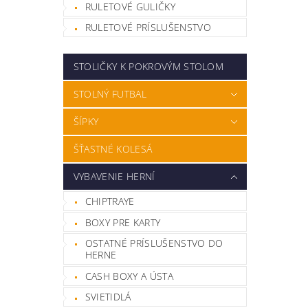
RULETOVÉ GULIČKY
RULETOVÉ PRÍSLUŠENSTVO
STOLIČKY K POKROVÝM STOLOM
STOLNÝ FUTBAL
ŠÍPKY
ŠŤASTNÉ KOLESÁ
VYBAVENIE HERNÍ
CHIPTRAYE
BOXY PRE KARTY
OSTATNÉ PRÍSLUŠENSTVO DO
HERNE
CASH BOXY A ÚSTA
SVIETIDLÁ