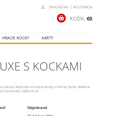
|
PRIHLÁSENIE
REGISTRÁCIA
KOŠÍK:
€0
HRACIE KOCKY
KARTY
ČOV
POKROVÉ SETY
ŠŤASTNÉ KOLESÁ
LUXE S KOCKAMI
a luxusný kelímok na hracie kocky v čiernej farbe. Balenie
j 5 ks kociek. Výška 9 cm.
osť
Objednané
€9,58 bez DPH