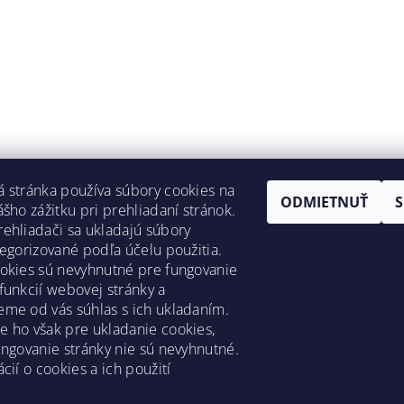
 stránka používa súbory cookies na
ODMIETNUŤ
ášho zážitku pri prehliadaní stránok.
ehliadači sa ukladajú súbory
tegorizované podľa účelu použitia.
okies sú nevyhnutné pre fungovanie
funkcií webovej stránky a
me od vás súhlas s ich ukladaním.
 ho však pre ukladanie cookies,
ungovanie stránky nie sú nevyhnutné.
cií o cookies a ich použití
y
|
Reklamačný poriadok
|
Zásady ochrany osobných údajov
|
Preprav