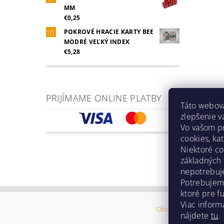
MM
€0,25
POKROVÉ HRACIE KARTY BEE
MODRÉ VEĽKÝ INDEX
€5,28
PRIJÍMAME ONLINE PLATBY
Táto webová
zlepšenie v
Vo vašom pr
cookies, ka
Niektoré co
základných 
nepotrebuje
Potrebujeme
ktoré pre f
Viac informá
Obchodné podmienk
nájdete
tu
.