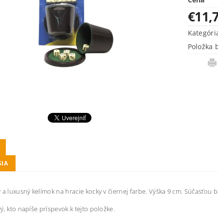
€11,
Kategóri
Položka 
SIA
 a luxusný kelímok na hracie kocky v čiernej farbe. Výška 9 cm. Súčasťou ba
ý, kto napíše príspevok k tejto položke.