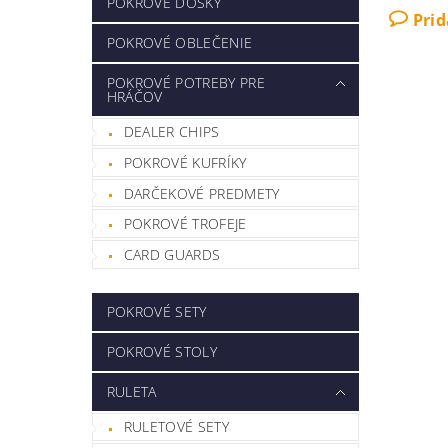
POKROVÉ DOSKY
Pri
POKROVÉ OBLEČENIE
POKROVÉ POTREBY PRE
HRÁČOV
DEALER CHIPS
POKROVÉ KUFRÍKY
DARČEKOVÉ PREDMETY
POKROVÉ TROFEJE
CARD GUARDS
POKROVÉ SETY
POKROVÉ STOLY
RULETA
RULETOVÉ SETY