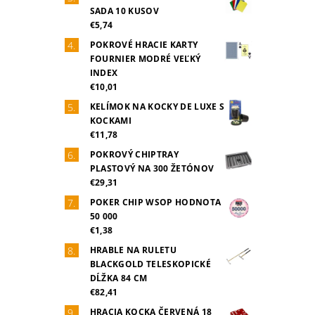
SADA 10 KUSOV
€5,74
POKROVÉ HRACIE KARTY
FOURNIER MODRÉ VEĽKÝ
INDEX
€10,01
KELÍMOK NA KOCKY DE LUXE S
KOCKAMI
€11,78
POKROVÝ CHIPTRAY
PLASTOVÝ NA 300 ŽETÓNOV
€29,31
POKER CHIP WSOP HODNOTA
50 000
€1,38
HRABLE NA RULETU
BLACKGOLD TELESKOPICKÉ
DĹŽKA 84 CM
€82,41
HRACIA KOCKA ČERVENÁ 18