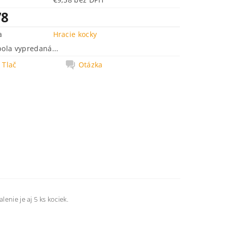
78
a
Hracie kocky
bola vypredaná...
Tlač
Otázka
lenie je aj 5 ks kociek.