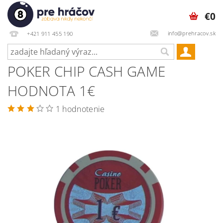
€0
info@prehracov.sk
+421 911 455 190
POKER CHIP CASH GAME
HODNOTA 1€
1 hodnotenie