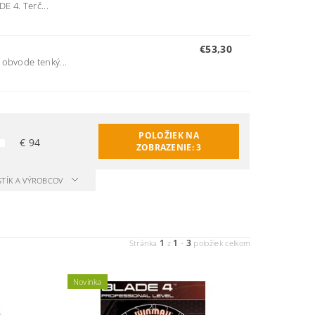
E 4. Terč...
€53,30
 obvode tenký...
POLOŽIEK NA
€
94
ZOBRAZENIE:
3
STÍK A VÝROBCOV
1
1
3
Stránka
z
-
položiek celkom
Novinka