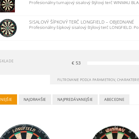
Profesionálny turnajový sisalový štýlový terč WINMAU BLAD
SISALOVÝ ŠÍPKOVÝ TERČ LONGFIELD
–
OBJEDNANÉ
Profesionálny šípkový sisalový štýlový terč LONGFIELD. Po
SKLADE
€
53
FILTROVANIE PODĽA PARAMETROV, CHARAKTERI
NEJŠIE
NAJDRAHŠIE
NAJPREDÁVANEJŠIE
ABECEDNE