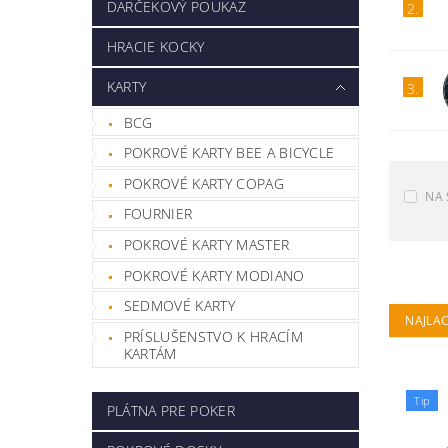
DARČEKOVÝ POUKAZ
2.
HRACIE KOCKY
KARTY
3.
BCG
POKROVÉ KARTY BEE A BICYCLE
POKROVÉ KARTY COPAG
NA 
FOURNIER
POKROVÉ KARTY MASTER
POKROVÉ KARTY MODIANO
SEDMOVÉ KARTY
NAJLAC
PRÍSLUŠENSTVO K HRACÍM
KARTÁM
Tip
PLÁTNA PRE POKER