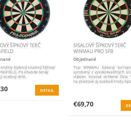
LOVÝ ŠÍPKOVÝ TERČ
SISALOVÝ ŠÍPKOVÝ TERČ
FIELD
WINMAU PRO SFB
dnané
Objednané
ionálny šípkový sisalový štýlový
Top WINMAU šípkový turnajo
ONGFIELD. Po obvode tenký
vyrobený z vysokokvalitných si
ý oceľový drôt.
vlákien. Kovové drôtené čísla.
na plastové aj oceľové hroty šíp
,30
DETAIL
€69,70
DE