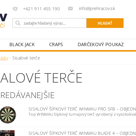
info@prehracov.sk
+421 911 455 190
BLACK JACK
CRAPS
DARČEKOVÝ POUKAZ
POKROVÉ OBLEČENIE
POKROVÉ POTREBY PRE HRÁ
Šípky
Sisalové terče
KY K POKROVÝM STOLOM
STOLNÝ FUTBAL
ŠÍPKY
SALOVÉ TERČE
PREDÁVANEJŠIE
SISALOVÝ ŠÍPKOVÝ TERČ WINMAU PRO SFB
–
OBJED
Top WINMAU šípkový turnajový terč vyrobený z vysokokvali
SISALOVÝ ŠÍPKOVÝ TERČ WINMAU BLADE 4
–
OBJEDN