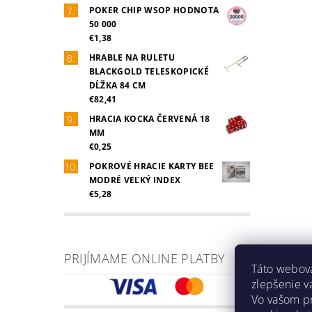
POKER CHIP WSOP HODNOTA
50 000
€1,38
HRABLE NA RULETU
BLACKGOLD TELESKOPICKÉ
DĹŽKA 84 CM
€82,41
HRACIA KOCKA ČERVENÁ 18
MM
€0,25
POKROVÉ HRACIE KARTY BEE
MODRÉ VEĽKÝ INDEX
€5,28
PRIJÍMAME ONLINE PLATBY
Táto webová
zlepšenie v
Vo vašom pr