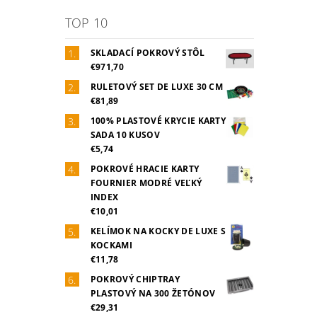
TOP 10
SKLADACÍ POKROVÝ STÔL
€971,70
RULETOVÝ SET DE LUXE 30 CM
€81,89
100% PLASTOVÉ KRYCIE KARTY
SADA 10 KUSOV
€5,74
POKROVÉ HRACIE KARTY
FOURNIER MODRÉ VEĽKÝ
INDEX
€10,01
KELÍMOK NA KOCKY DE LUXE S
KOCKAMI
€11,78
POKROVÝ CHIPTRAY
PLASTOVÝ NA 300 ŽETÓNOV
€29,31