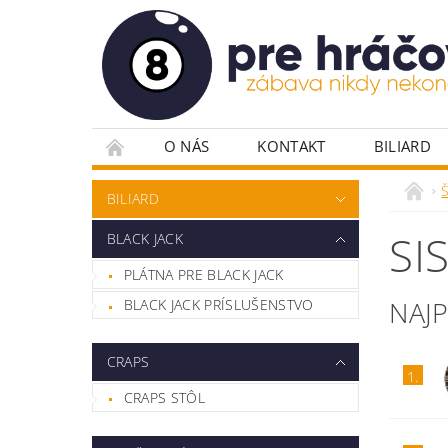
O NÁS
KONTAKT
BILIARD
PLÁTNA PRE POKER
POKROVÉ DOSKY
BILIARD
POKROVÉ STOLY
RULETA
STOLIČ
SI
BLACK JACK
VYBAVENIE HERNÍ
ŽETÓNY
PLÁTNA PRE BLACK JACK
NAJ
BLACK JACK PRÍSLUŠENSTVO
CRAPS
1.
CRAPS STÔL