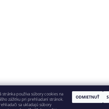
 stránka používa súbory cookies na
ODMIETNUŤ
ášho zážitku pri prehliadaní stránok.
ehliadači sa ukladajú súbory