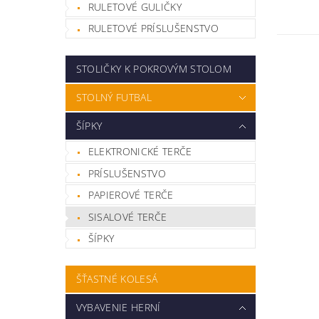
RULETOVÉ GULIČKY
RULETOVÉ PRÍSLUŠENSTVO
STOLIČKY K POKROVÝM STOLOM
STOLNÝ FUTBAL
ŠÍPKY
ELEKTRONICKÉ TERČE
PRÍSLUŠENSTVO
PAPIEROVÉ TERČE
SISALOVÉ TERČE
ŠÍPKY
ŠŤASTNÉ KOLESÁ
VYBAVENIE HERNÍ