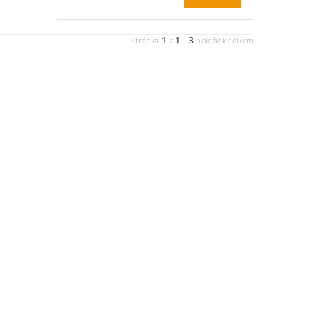
1
1
3
Stránka
z
-
položiek celkom