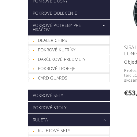
POKROVÉ DOSKY
POKROVÉ OBLEČENIE
POKROVÉ POTREBY PRE
HRÁČOV
DEALER CHIPS
SISA
POKROVÉ KUFRÍKY
LONG
DARČEKOVÉ PREDMETY
Obje
POKROVÉ TROFEJE
Profes
terč L
CARD GUARDS
skosen
€53
POKROVÉ SETY
POKROVÉ STOLY
RULETA
RULETOVÉ SETY