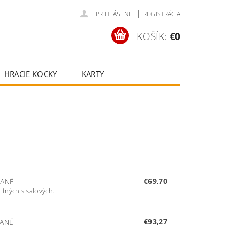
|
PRIHLÁSENIE
REGISTRÁCIA
KOŠÍK:
€0
HRACIE KOCKY
KARTY
ČOV
POKROVÉ SETY
ŠŤASTNÉ KOLESÁ
€69,70
NANÉ
tných sisalových...
€93,27
ANÉ