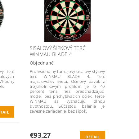
SISALOVÝ ŠÍPKOVÝ TERČ
WINMAU BLADE 4
Objednané
vý terč
Profesionálny turnajový sisalový štýlový
salových
terč WINMAU BLADE 4. Terč
 Vhodný
majstrovstiev sveta. Oceľový pavúk z
ok.
trojuholníkovým profilom je o 40
percent tenší než predchádzajúci
model, bez prichytávacích očiek. Terče
WINMAU sa vyznačujú dlhou
životnosťou. Súčasťou balenia je
závesné zariadenie, bez šípok.
TAIL
€93,27
DETAIL