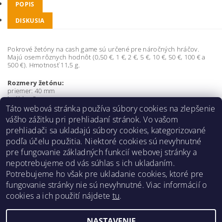
POPIS
DISKUSIA
Pokrové žetóny na cash game sú určené pre náročných hráčov.
Majú osem rôznych hodnôt (0,50 €, 1 €, 2 €, 5 €, 10 €, 50 €, 100 € a
500 €). Hmotnosť 11,5 g.
Rozmery žetónu:
priemer: 40 mm
hrúbka: 3 mm
Táto webová stránka používa súbory cookies na zlepšenie
Buďte prvý, kto napíše príspevok k tejto položke.
vášho zážitku pri prehliadaní stránok. Vo vašom
prehliadači sa ukladajú súbory cookies, kategorizované
Pridať komentár
podľa účelu použitia. Niektoré cookies sú nevyhnutné
pre fungovanie základných funkcií webovej stránky a
nepotrebujeme od vás súhlas s ich ukladaním.
Potrebujeme ho však pre ukladanie cookies, ktoré pre
fungovanie stránky nie sú nevyhnutné. Viac informácií o
Obchodné podmienky
|
Reklamačný poriadok
|
cookies a ich použití nájdete
tu
.
Zásady ochrany osobných údajov
|
Prepravný poriadok
|
Kontakt
NASTAVENIE