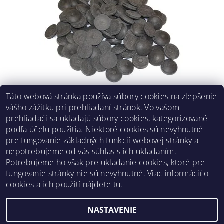
Táto webová stránka používa súbory cookies na zlepšenie
ŠPIČKA NA ROZRÁŽACIE TÁGO NALEPOVACIA
vášho zážitku pri prehliadaní stránok. Vo vašom
KOŽA 14 MM
prehliadači sa ukladajú súbory cookies, kategorizované
€3,38
podľa účelu použitia. Niektoré cookies sú nevyhnutné
pre fungovanie základných funkcií webovej stránky a
nepotrebujeme od vás súhlas s ich ukladaním.
Potrebujeme ho však pre ukladanie cookies, ktoré pre
fungovanie stránky nie sú nevyhnutné. Viac informácií o
Obchodné podmienky
|
Reklamačný poriadok
|
cookies a ich použití nájdete
tu
.
Zásady ochrany osobných údajov
|
Prepravný poriadok
|
Kontakt
NASTAVENIE
Upraviť nastavenie cookies
2026 ©
Pre hráčov
, všetky práva vyhradené