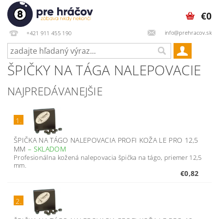
€0
info@prehracov.sk
+421 911 455 190
ŠPIČKY NA TÁGA NALEPOVACIE
NAJPREDÁVANEJŠIE
1.
ŠPIČKA NA TÁGO NALEPOVACIA PROFI KOŽA LE PRO 12,5
MM
–
SKLADOM
Profesionálna kožená nalepovacia špička na tágo, priemer 12,5
mm.
€0,82
2.