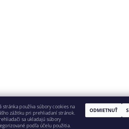
 stránka používa súbory cookies na
ODMIETNUŤ
ášho zážitku pri prehliadaní stránok.
ehliadači sa ukladajú súbory
tegorizované podľa účelu použitia.