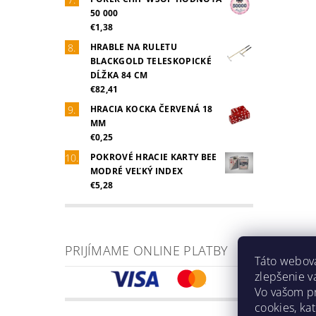
50 000
€1,38
HRABLE NA RULETU
BLACKGOLD TELESKOPICKÉ
DĹŽKA 84 CM
€82,41
HRACIA KOCKA ČERVENÁ 18
MM
€0,25
POKROVÉ HRACIE KARTY BEE
MODRÉ VEĽKÝ INDEX
€5,28
PRIJÍMAME ONLINE PLATBY
Táto webová
zlepšenie v
Vo vašom pr
cookies, ka