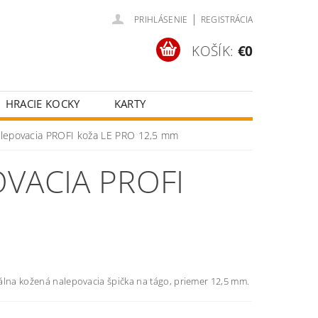
|
PRIHLÁSENIE
REGISTRÁCIA
KOŠÍK:
€0
HRACIE KOCKY
KARTY
ČOV
POKROVÉ SETY
alepovacia PROFI koža LE PRO 12,5 mm
ŠŤASTNÉ KOLESÁ
VACIA PROFI
álna kožená nalepovacia špička na tágo, priemer 12,5 mm.