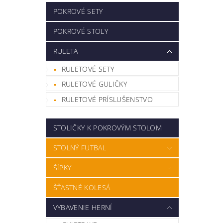
POKROVÉ SETY
POKROVÉ STOLY
RULETA
RULETOVÉ SETY
RULETOVÉ GULIČKY
RULETOVÉ PRÍSLUŠENSTVO
STOLIČKY K POKROVÝM STOLOM
STOLNÝ FUTBAL
ŠÍPKY
ŠŤASTNÉ KOLESÁ
VYBAVENIE HERNÍ