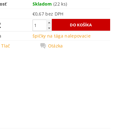
osť
Skladom
(22 ks)
€0,67 bez DPH
2
a
špičky na tága nalepovacie
Tlač
Otázka