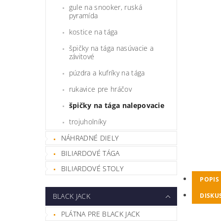
gule na snooker, ruská
pyramída
kostice na tága
špičky na tága nasúvacie a
závitové
púzdra a kufríky na tága
rukavice pre hráčov
špičky na tága nalepovacie
trojuholníky
NÁHRADNÉ DIELY
BILIARDOVÉ TÁGA
BILIARDOVÉ STOLY
POPIS
DISKU
BLACK JACK
PLÁTNA PRE BLACK JACK