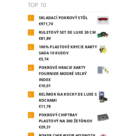
TOP 10
SKLADACÍ POKROVÝ STÔL
€971,70
RULETOVÝ SET DE LUXE 30 CM
€81,89
100% PLASTOVÉ KRYCIE KARTY
SADA 10 KUSOV
€5,74
POKROVÉ HRACIE KARTY
FOURNIER MODRÉ VEĽKÝ
INDEX
€10,01
KELÍMOK NA KOCKY DE LUXE S
KOCKAMI
€11,78
POKROVÝ CHIPTRAY
PLASTOVÝ NA 300 ŽETÓNOV
€29,31
POKER CHIP WSOP HODNOTA