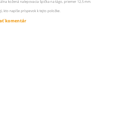
álna kožená nalepovacia špička na tágo, priemer 12,5 mm.
ý, kto napíše príspevok k tejto položke.
dať komentár