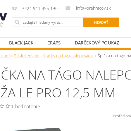
info@prehracov.sk
+421 911 455 190
BLACK JACK
CRAPS
DARČEKOVÝ POUKAZ
POKROVÉ OBLEČENIE
POKROVÉ POTREBY PRE HRÁ
iliard
Príslušenstvo
špičky na tága nalepovacie
Špička na tágo n
KY K POKROVÝM STOLOM
STOLNÝ FUTBAL
ŠÍPKY
IČKA NA TÁGO NALEPO
ŽA LE PRO 12,5 MM
1 hodnotenie
Profesion