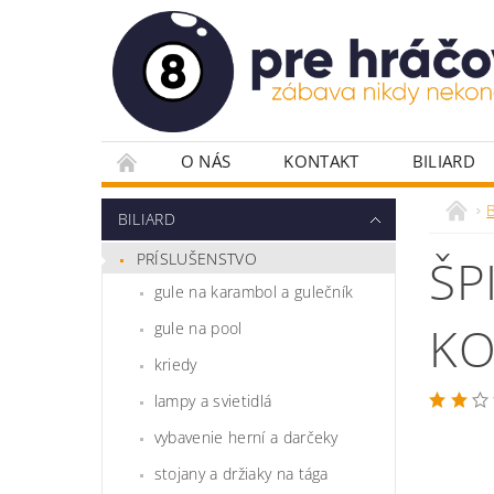
O NÁS
KONTAKT
BILIARD
PLÁTNA PRE POKER
POKROVÉ DOSKY
B
BILIARD
POKROVÉ STOLY
RULETA
STOLIČ
PRÍSLUŠENSTVO
ŠP
VYBAVENIE HERNÍ
ŽETÓNY
gule na karambol a gulečník
KO
gule na pool
kriedy
lampy a svietidlá
vybavenie herní a darčeky
stojany a držiaky na tága