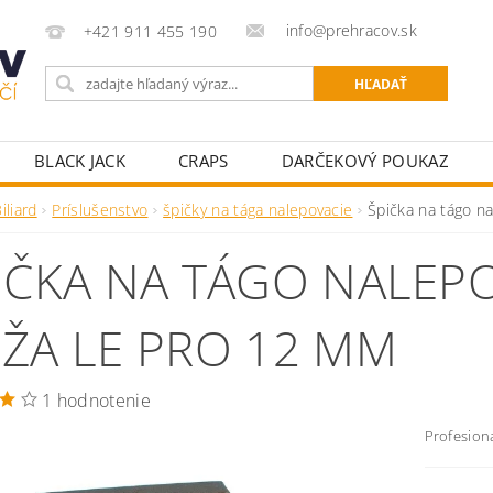
info@prehracov.sk
+421 911 455 190
BLACK JACK
CRAPS
DARČEKOVÝ POUKAZ
POKROVÉ OBLEČENIE
POKROVÉ POTREBY PRE HRÁ
iliard
Príslušenstvo
špičky na tága nalepovacie
Špička na tágo n
KY K POKROVÝM STOLOM
STOLNÝ FUTBAL
ŠÍPKY
IČKA NA TÁGO NALEPO
ŽA LE PRO 12 MM
1 hodnotenie
Profesion