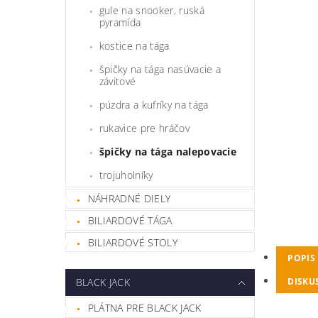
gule na snooker, ruská
pyramída
kostice na tága
špičky na tága nasúvacie a
závitové
púzdra a kufríky na tága
rukavice pre hráčov
špičky na tága nalepovacie
trojuholníky
NÁHRADNÉ DIELY
BILIARDOVÉ TÁGA
BILIARDOVÉ STOLY
POPIS
DISKU
BLACK JACK
PLÁTNA PRE BLACK JACK