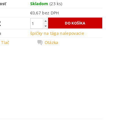
osť
Skladom
(23 ks)
€0,67 bez DPH
2
a
špičky na tága nalepovacie
Tlač
Otázka