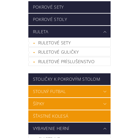
POKROVÉ SETY
POKROVÉ STOLY
RULETA
RULETOVÉ SETY
RULETOVÉ GULIČKY
RULETOVÉ PRÍSLUŠENSTVO
STOLIČKY K POKROVÝM STOLOM
STOLNÝ FUTBAL
ŠÍPKY
ŠŤASTNÉ KOLESÁ
VYBAVENIE HERNÍ