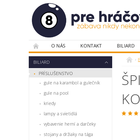
O NÁS
KONTAKT
BILIARD
PLÁTNA PRE POKER
POKROVÉ DOSKY
B
BILIARD
POKROVÉ STOLY
RULETA
STOLIČ
PRÍSLUŠENSTVO
ŠP
VYBAVENIE HERNÍ
ŽETÓNY
gule na karambol a gulečník
KO
gule na pool
kriedy
lampy a svietidlá
vybavenie herní a darčeky
stojany a držiaky na tága