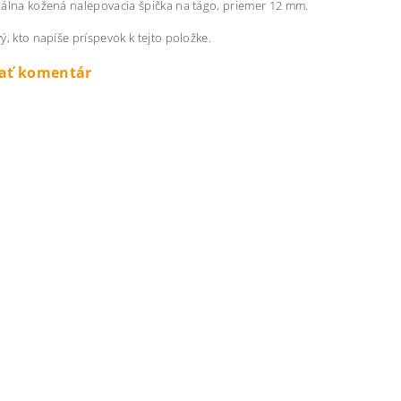
álna kožená nalepovacia špička na tágo, priemer 12 mm.
ý, kto napíše príspevok k tejto položke.
dať komentár