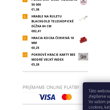
50 000
€1,38
HRABLE NA RULETU
BLACKGOLD TELESKOPICKÉ
DĹŽKA 84 CM
€82,41
HRACIA KOCKA ČERVENÁ 18
MM
€0,25
POKROVÉ HRACIE KARTY BEE
MODRÉ VEĽKÝ INDEX
€5,28
PRIJÍMAME ONLINE PLATBY
Táto webová
zlepšenie v
Vo vašom pr
cookies, ka