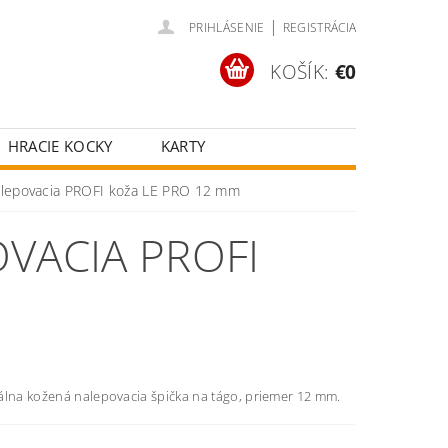
|
PRIHLÁSENIE
REGISTRÁCIA
KOŠÍK:
€0
HRACIE KOCKY
KARTY
ČOV
POKROVÉ SETY
alepovacia PROFI koža LE PRO 12 mm
ŠŤASTNÉ KOLESÁ
VACIA PROFI
álna kožená nalepovacia špička na tágo, priemer 12 mm.