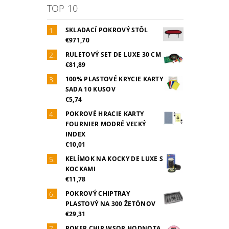
TOP 10
SKLADACÍ POKROVÝ STÔL
€971,70
RULETOVÝ SET DE LUXE 30 CM
€81,89
100% PLASTOVÉ KRYCIE KARTY
SADA 10 KUSOV
€5,74
POKROVÉ HRACIE KARTY
FOURNIER MODRÉ VEĽKÝ
INDEX
€10,01
KELÍMOK NA KOCKY DE LUXE S
KOCKAMI
€11,78
POKROVÝ CHIPTRAY
PLASTOVÝ NA 300 ŽETÓNOV
€29,31
POKER CHIP WSOP HODNOTA