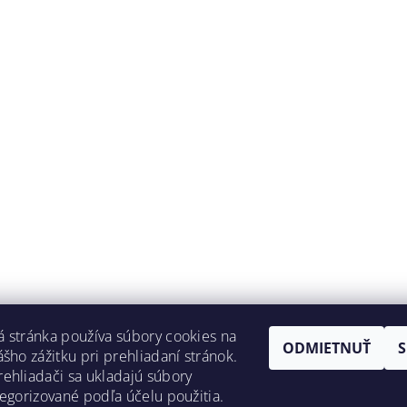
 stránka používa súbory cookies na
ODMIETNUŤ
ášho zážitku pri prehliadaní stránok.
ehliadači sa ukladajú súbory
tegorizované podľa účelu použitia.