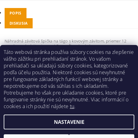
POPIS
DISKUSIA
Náhradná závitová špička na tágo s kovovým závitom, priemer 12
mm, kovový závit priemer 4,5 mm. Štandardné rozmery.
Táto webová stránka používa súbory cookies na zlepšenie
Buďte prvý, kto napíše príspevok k tejto položke.
vášho zážitku pri prehliadaní stránok. Vo vašom
prehliadači sa ukladajú súbory cookies, kategorizované
Pridať komentár
podľa účelu použitia. Niektoré cookies sú nevyhnutné
pre fungovanie základných funkcií webovej stránky a
nepotrebujeme od vás súhlas s ich ukladaním.
Potrebujeme ho však pre ukladanie cookies, ktoré pre
fungovanie stránky nie sú nevyhnutné. Viac informácií o
Obchodné podmienky
|
Reklamačný poriadok
|
cookies a ich použití nájdete
tu
.
Zásady ochrany osobných údajov
|
Prepravný poriadok
|
Kontakt
NASTAVENIE
Upraviť nastavenie cookies
2026 ©
Pre hráčov
, všetky práva vyhradené