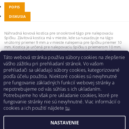
POPIS
DISKUSIA
Náhradná kovová kostica pre snookrové tágo pre nalepovaciu
špičku. Závitová kostica má v mieste, kde sa nasadzuje na tágo
vnútorný priemer 9 mm a v mieste nalepenia pre špičku priemer 10
mm. Kostica je určená pre nalepovaciu špičku s priemerom 10 mm.
Kostica sa lepí na špičku tága a osadzuje sa nalepovacou špičkou.
Táto webová stránka používa súbory cookies na zlepšenie
Buďte prvý, kto napíše príspevok k tejto položke.
vášho zážitku pri prehliadaní stránok. Vo vašom
prehliadači sa ukladajú súbory cookies, kategorizované
Pridať komentár
podľa účelu použitia. Niektoré cookies sú nevyhnutné
pre fungovanie základných funkcií webovej stránky a
nepotrebujeme od vás súhlas s ich ukladaním.
Potrebujeme ho však pre ukladanie cookies, ktoré pre
fungovanie stránky nie sú nevyhnutné. Viac informácií o
Obchodné podmienky
|
Reklamačný poriadok
|
cookies a ich použití nájdete
tu
.
Zásady ochrany osobných údajov
|
Prepravný poriadok
|
Kontakt
NASTAVENIE