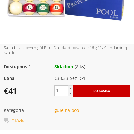
Sada biliardových gúľ Pool Standard obsahuje 16 gúľ v štandardnej
kvalite.
Dostupnosť
Skladom
(8 ks)
Cena
€33,33 bez DPH
€41
Kategória
gule na pool
Otázka