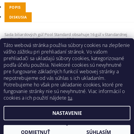
POPIS
DISKUSIA
Sada biliardových gúľ Pool Standard obsahuje 16 gúľ v štandardnej
kvalite. Priemer biliardovej gule je 57,2 mm.
Táto webová stránka používa súbory cookies na zlepšenie
Buďte prvý, kto napíše príspevok k tejto položke.
vášho zážitku pri prehliadaní stránok. Vo vašom
prehliadači sa ukladajú súbory cookies, kategorizované
Pridať komentár
podľa účelu použitia. Niektoré cookies sú nevyhnutné
pre fungovanie základných funkcií webovej stránky a
nepotrebujeme od vás súhlas s ich ukladaním.
Potrebujeme ho však pre ukladanie cookies, ktoré pre
fungovanie stránky nie sú nevyhnutné. Viac informácií o
Obchodné podmienky
|
Reklamačný poriadok
|
cookies a ich použití nájdete
tu
.
Zásady ochrany osobných údajov
|
Prepravný poriadok
|
Kontakt
NASTAVENIE
Upraviť nastavenie cookies
2026 ©
Pre hráčov
, všetky práva vyhradené
Vytvoril Shoptet
ODMIETNUŤ
SÚHLASÍM