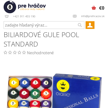
€0
info@prehracov.sk
+421 911 455 190
BILIARDOVÉ GULE POOL
STANDARD
Neohodnotené