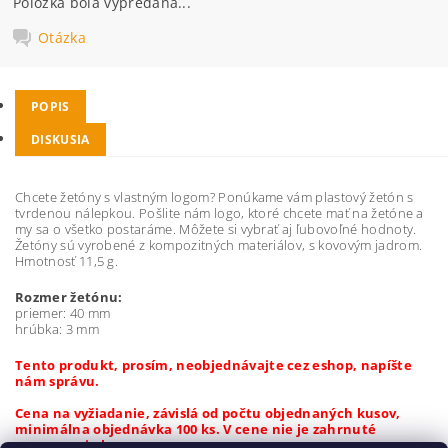
Položka bola vypredaná...
Otázka
POPIS
DISKUSIA
Chcete žetóny s vlastným logom? Ponúkame vám plastový žetón s
tvrdenou nálepkou. Pošlite nám logo, ktoré chcete mať na žetóne a
my sa o všetko postaráme. Môžete si vybrať aj ľubovoľné hodnoty.
Žetóny sú vyrobené z kompozitných materiálov, s kovovým jadrom.
Hmotnosť 11,5 g.
Rozmer žetónu:
priemer: 40 mm
hrúbka: 3 mm
Tento produkt, prosím, neobjednávajte cez eshop, napíšte
nám správu.
Cena na vyžiadanie, závislá od počtu objednaných kusov,
minimálna objednávka 100 ks. V cene nie je zahrnuté
spracovanie loga.