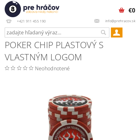
€0
info@prehracov.sk
+421 911 455 190
POKER CHIP PLASTOVÝ S
VLASTNÝM LOGOM
Neohodnotené