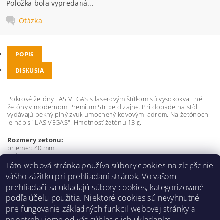
Položka bola vypredaná...
Otázka
POPIS
DISKUSIA
Pokrové žetóny LAS VEGAS s laserovým štítkom sú vysokokvalitné
žetóny v modernom Premium Stripe dizajne. Pri dopade na stôl
vydávajú pekný plný zvuk umocnený kovovým jadrom. Na žetónoch
je nápis "LAS VEGAS". Hmotnosť žetónu 13 g.
Rozmery žetónu:
priemer: 40 mm
hrúbka: 3 mm
Táto webová stránka používa súbory cookies na zlepšenie
Buďte prvý, kto napíše príspevok k tejto položke.
vášho zážitku pri prehliadaní stránok. Vo vašom
prehliadači sa ukladajú súbory cookies, kategorizované
Pridať komentár
podľa účelu použitia. Niektoré cookies sú nevyhnutné
pre fungovanie základných funkcií webovej stránky a
nepotrebujeme od vás súhlas s ich ukladaním.