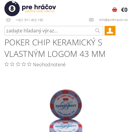
€0
info@prehracov.sk
+421 911 455 190
POKER CHIP KERAMICKÝ S
VLASTNÝM LOGOM 43 MM
Neohodnotené