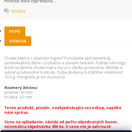
Položka bola vypredaná...
Otázka
POPIS
DISKUSIA
Chcete žetóny s vlastným logom? Ponúkame vám keramický
vysokokvalitný žetón s potlačou a jasnými farbami. Pošlite nám logo,
ktoré na žetóne chcete mať a my sa o všetko postaráme. Môžete si
vybrať aj ľubovoľné hodnoty. Doba dodania 3-4 týždne. Hmotnosť
10,5 g. Fotografia je len ilustračná.
Rozmery žetónu:
priemer: 43 mm
hrúbka: 3,3 mm
Tento produkt, prosím, neobjednávajte cez eshop, napíšte
nám správu.
Cena na vyžiadanie, závislá od počtu objednaných kusov,
minimálna objednávka 300 ks. V cene nie je zahrnuté
spracovanie loga.