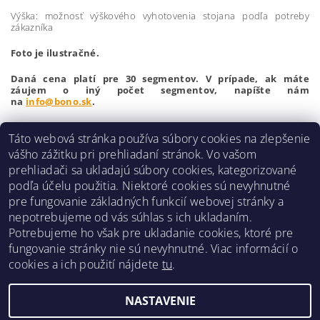
Výška: možnosť výškového vyhotovenia stojana podľa potreby
zákazníka
Foto je ilustračné.
Daná cena platí pre 30 segmentov. V prípade, ak máte
záujem o iný počet segmentov, napíšte nám
na
info@bono.sk
.
Vzhľadom na veľkú hmotnosť výrobku
bude cena za dopravu
Táto webová stránka používa súbory cookies na zlepšenie
vypočítaná individuálne podľa miesta dodania.
Buďte prvý, kto napíše príspevok k tejto položke.
vášho zážitku pri prehliadaní stránok. Vo vašom
prehliadači sa ukladajú súbory cookies, kategorizované
Pridať komentár
podľa účelu použitia. Niektoré cookies sú nevyhnutné
pre fungovanie základných funkcií webovej stránky a
nepotrebujeme od vás súhlas s ich ukladaním.
Potrebujeme ho však pre ukladanie cookies, ktoré pre
fungovanie stránky nie sú nevyhnutné. Viac informácií o
Obchodné podmienky
|
Reklamačný poriadok
|
cookies a ich použití nájdete
tu
.
Zásady ochrany osobných údajov
|
Prepravný poriadok
|
Kontakt
NASTAVENIE
Upraviť nastavenie cookies
2026 ©
Pre hráčov
, všetky práva vyhradené