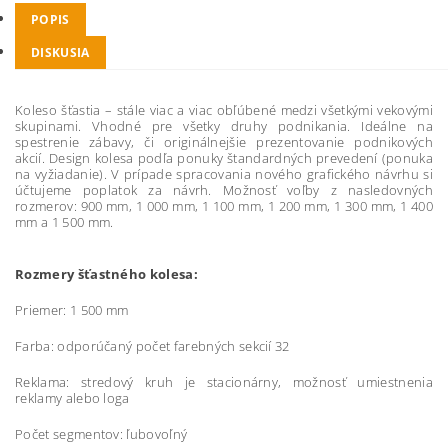
POPIS
DISKUSIA
Koleso šťastia
–
stále viac a viac obľúbené medzi všetkými vekovými
skupinami. Vhodné pre všetky druhy podnikania. Ideálne na
spestrenie zábavy, či originálnejšie prezentovanie podnikových
akcií. Design kolesa podľa ponuky štandardných prevedení (ponuka
na vyžiadanie). V prípade spracovania nového grafického návrhu si
účtujeme poplatok za návrh. Možnosť voľby z nasledovných
rozmerov: 900 mm, 1 000 mm, 1 100 mm, 1 200 mm, 1 300 mm, 1 400
mm a 1 500 mm.
Rozmery šťastného kolesa:
Priemer: 1 500 mm
Farba: odporúčaný počet farebných sekcií 32
Reklama: stredový kruh je stacionárny, možnosť umiestnenia
reklamy alebo loga
Počet segmentov: ľubovoľný