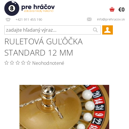
€0
info@prehracov.sk
+421 911 455 190
RULETOVÁ GUĽÔČKA
STANDARD 12 MM
Neohodnotené