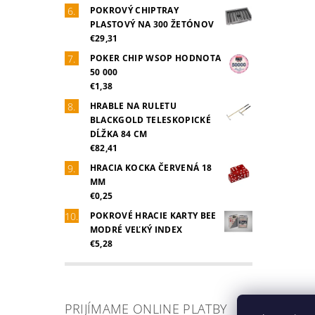
POKROVÝ CHIPTRAY
PLASTOVÝ NA 300 ŽETÓNOV
€29,31
POKER CHIP WSOP HODNOTA
50 000
€1,38
HRABLE NA RULETU
BLACKGOLD TELESKOPICKÉ
DĹŽKA 84 CM
€82,41
HRACIA KOCKA ČERVENÁ 18
MM
€0,25
POKROVÉ HRACIE KARTY BEE
MODRÉ VEĽKÝ INDEX
€5,28
PRIJÍMAME ONLINE PLATBY