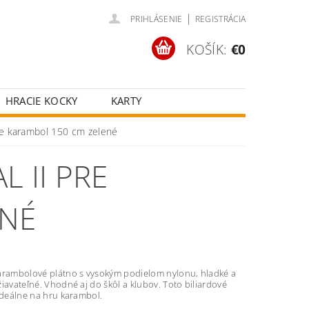
|
PRIHLÁSENIE
REGISTRÁCIA
KOŠÍK:
€0
HRACIE KOCKY
KARTY
ČOV
POKROVÉ SETY
pre karambol 150 cm zelené
ŠŤASTNÉ KOLESÁ
 II PRE
ENÉ
arambolové plátno s vysokým podielom nylonu, hladké a
iavateľné. Vhodné aj do škôl a klubov. Toto biliardové
ideálne na hru karambol.