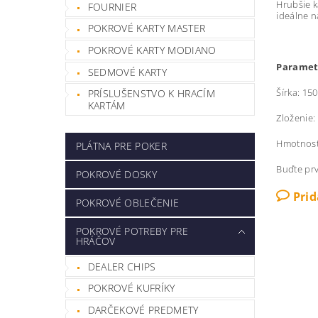
Hrubšie k
FOURNIER
ideálne n
POKROVÉ KARTY MASTER
POKROVÉ KARTY MODIANO
Paramet
SEDMOVÉ KARTY
Šírka: 150
PRÍSLUŠENSTVO K HRACÍM
KARTÁM
Zloženie:
Hmotnosť:
PLÁTNA PRE POKER
Buďte prv
POKROVÉ DOSKY
Pri
POKROVÉ OBLEČENIE
POKROVÉ POTREBY PRE
HRÁČOV
DEALER CHIPS
POKROVÉ KUFRÍKY
DARČEKOVÉ PREDMETY