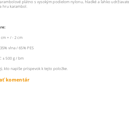
arambolové plátno s vysokým podielom nylonu, hladké a ľahko udržiavateľ
a hru karambol.
re:
 cm + / - 2 cm
 35% vlna / 65% PES
 ± 500 g / bm
ý, kto napíše príspevok k tejto položke.
dať komentár