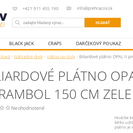
info@prehracov.sk
+421 911 455 190
BLACK JACK
CRAPS
DARČEKOVÝ POUKAZ
POKROVÉ OBLEČENIE
POKROVÉ POTREBY PRE HRÁ
iliard
Náhradné diely
plátna na stoly
Biliardové plátno OPAL II 
KY K POKROVÝM STOLOM
STOLNÝ FUTBAL
ŠÍPKY
LIARDOVÉ PLÁTNO OPAL
RAMBOL 150 CM ZEL
Neohodnotené
Hrubšie k
ľahko udrž
plátno je 