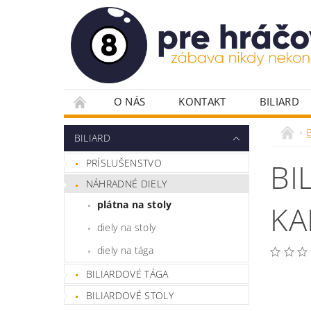
O NÁS
KONTAKT
BILIARD
PLÁTNA PRE POKER
POKROVÉ DOSKY
B
BILIARD
POKROVÉ STOLY
RULETA
STOLIČ
PRÍSLUŠENSTVO
BI
VYBAVENIE HERNÍ
ŽETÓNY
NÁHRADNÉ DIELY
plátna na stoly
KA
diely na stoly
diely na tága
BILIARDOVÉ TÁGA
BILIARDOVÉ STOLY