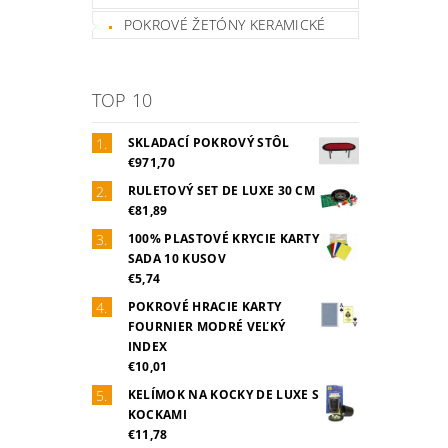
POKROVÉ ŽETÓNY KERAMICKÉ
TOP 10
SKLADACÍ POKROVÝ STÔL
€971,70
RULETOVÝ SET DE LUXE 30 CM
€81,89
100% PLASTOVÉ KRYCIE KARTY
SADA 10 KUSOV
€5,74
POKROVÉ HRACIE KARTY
FOURNIER MODRÉ VEĽKÝ
INDEX
€10,01
KELÍMOK NA KOCKY DE LUXE S
KOCKAMI
€11,78