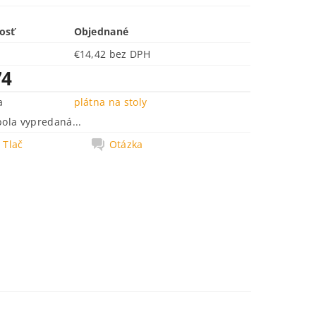
osť
Objednané
€14,42 bez DPH
74
a
plátna na stoly
bola vypredaná...
Tlač
Otázka