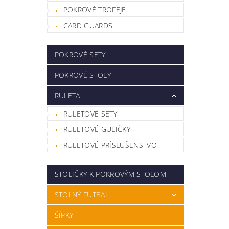
POKROVÉ TROFEJE
CARD GUARDS
POKROVÉ SETY
POKROVÉ STOLY
RULETA
RULETOVÉ SETY
RULETOVÉ GULIČKY
RULETOVÉ PRÍSLUŠENSTVO
STOLIČKY K POKROVÝM STOLOM
STOLNÝ FUTBAL
ŠÍPKY