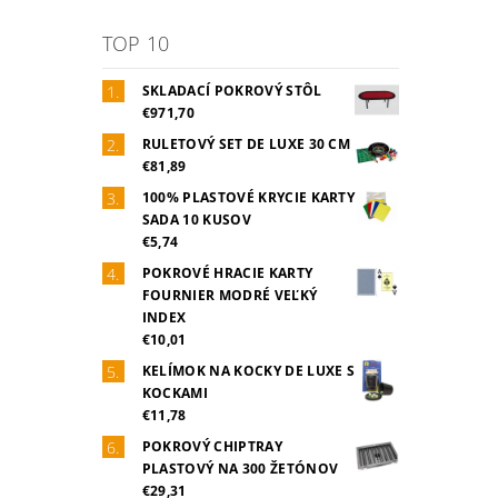
TOP 10
SKLADACÍ POKROVÝ STÔL
€971,70
RULETOVÝ SET DE LUXE 30 CM
€81,89
100% PLASTOVÉ KRYCIE KARTY
SADA 10 KUSOV
€5,74
POKROVÉ HRACIE KARTY
FOURNIER MODRÉ VEĽKÝ
INDEX
€10,01
KELÍMOK NA KOCKY DE LUXE S
KOCKAMI
€11,78
POKROVÝ CHIPTRAY
PLASTOVÝ NA 300 ŽETÓNOV
€29,31