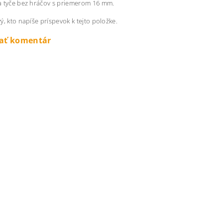
a tyče bez hráčov s priemerom 16 mm.
ý, kto napíše príspevok k tejto položke.
dať komentár