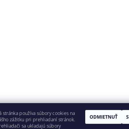
 stránka používa súbory cookies na
ODMIETNUŤ
ášho zážitku pri prehliadaní stránok.
ehliadači sa ukladajú súbory