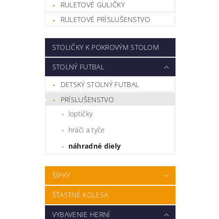
RULETOVÉ GULIČKY
RULETOVÉ PRÍSLUŠENSTVO
STOLIČKY K POKROVÝM STOLOM
STOLNÝ FUTBAL
DETSKÝ STOLNÝ FUTBAL
PRÍSLUŠENSTVO
loptičky
hráči a tyče
náhradné diely
ŠÍPKY
ŠŤASTNÉ KOLESÁ
VYBAVENIE HERNÍ