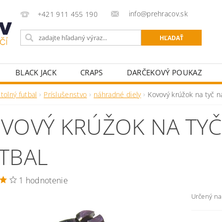
info@prehracov.sk
+421 911 455 190
BLACK JACK
CRAPS
DARČEKOVÝ POUKAZ
POKROVÉ OBLEČENIE
POKROVÉ POTREBY PRE HRÁ
tolný futbal
Príslušenstvo
náhradné diely
Kovový krúžok na tyč na
KY K POKROVÝM STOLOM
STOLNÝ FUTBAL
ŠÍPKY
VOVÝ KRÚŽOK NA TYČ
TBAL
1 hodnotenie
Určený na