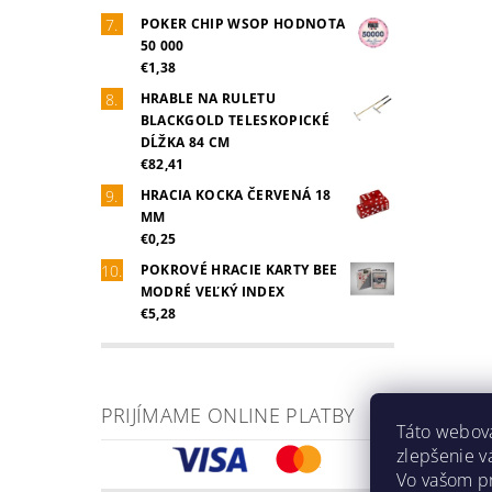
POKER CHIP WSOP HODNOTA
50 000
€1,38
HRABLE NA RULETU
BLACKGOLD TELESKOPICKÉ
DĹŽKA 84 CM
€82,41
HRACIA KOCKA ČERVENÁ 18
MM
€0,25
POKROVÉ HRACIE KARTY BEE
MODRÉ VEĽKÝ INDEX
€5,28
PRIJÍMAME ONLINE PLATBY
Táto webová
zlepšenie v
Vo vašom pr