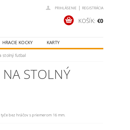
|
PRIHLÁSENIE
REGISTRÁCIA
KOŠÍK:
€0
HRACIE KOCKY
KARTY
ČOV
POKROVÉ SETY
 stolný futbal
ŠŤASTNÉ KOLESÁ
 NA STOLNÝ
 tyče bez hráčov s priemerom 16 mm.