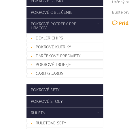
POKROVÉ DOSKY
Určený n
POKROVÉ OBLEČENIE
Buďte prv
Pri
POKROVÉ POTREBY PRE
HRÁČOV
DEALER CHIPS
POKROVÉ KUFRÍKY
DARČEKOVÉ PREDMETY
POKROVÉ TROFEJE
CARD GUARDS
POKROVÉ SETY
POKROVÉ STOLY
RULETA
RULETOVÉ SETY