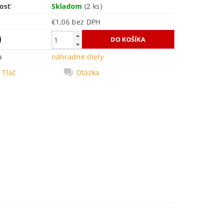
osť
Skladom
(2 ks)
€1,06 bez DPH
0
a
náhradné diely
Tlač
Otázka