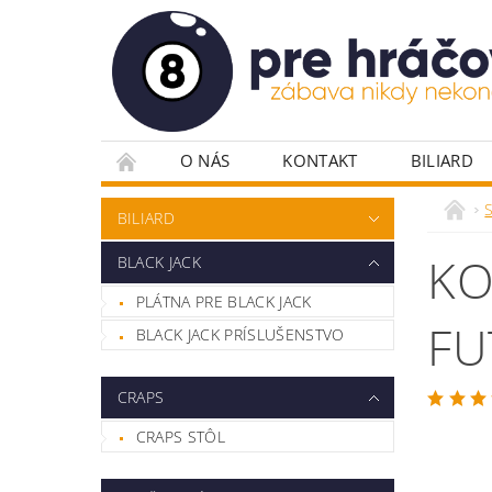
O NÁS
KONTAKT
BILIARD
PLÁTNA PRE POKER
POKROVÉ DOSKY
S
BILIARD
POKROVÉ STOLY
RULETA
STOLIČ
KO
BLACK JACK
VYBAVENIE HERNÍ
ŽETÓNY
PLÁTNA PRE BLACK JACK
FU
BLACK JACK PRÍSLUŠENSTVO
CRAPS
CRAPS STÔL