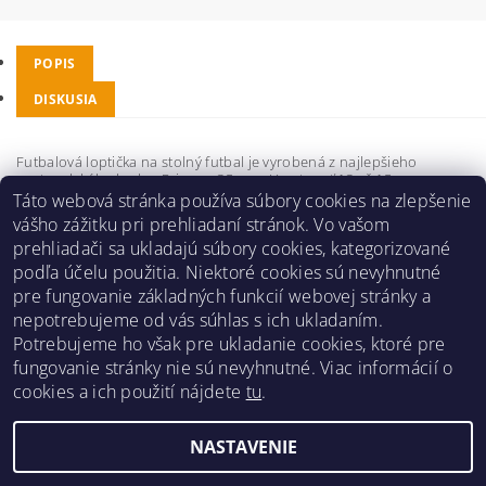
POPIS
DISKUSIA
Futbalová loptička na stolný futbal je vyrobená z najlepšieho
portugalského korku. Priemer 35 mm. Hmotnosť 13 až 15 g.
Táto webová stránka používa súbory cookies na zlepšenie
Buďte prvý, kto napíše príspevok k tejto položke.
vášho zážitku pri prehliadaní stránok. Vo vašom
prehliadači sa ukladajú súbory cookies, kategorizované
Pridať komentár
podľa účelu použitia. Niektoré cookies sú nevyhnutné
pre fungovanie základných funkcií webovej stránky a
nepotrebujeme od vás súhlas s ich ukladaním.
Potrebujeme ho však pre ukladanie cookies, ktoré pre
fungovanie stránky nie sú nevyhnutné. Viac informácií o
Obchodné podmienky
|
Reklamačný poriadok
|
cookies a ich použití nájdete
tu
.
Zásady ochrany osobných údajov
|
Prepravný poriadok
|
Kontakt
NASTAVENIE
Upraviť nastavenie cookies
2026 ©
Pre hráčov
, všetky práva vyhradené