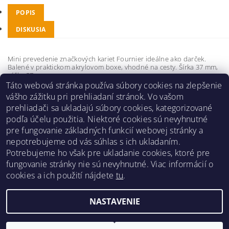
POPIS
DISKUSIA
Mini prevedenie značkových kariet Fournier ideálne ako darček.
Balené v praktickom akrylovom boxe, vhodné na cesty. Šírka 37 mm,
výška 57 mm.
Táto webová stránka používa súbory cookies na zlepšenie
Buďte prvý, kto napíše príspevok k tejto položke.
vášho zážitku pri prehliadaní stránok. Vo vašom
prehliadači sa ukladajú súbory cookies, kategorizované
Pridať komentár
podľa účelu použitia. Niektoré cookies sú nevyhnutné
pre fungovanie základných funkcií webovej stránky a
nepotrebujeme od vás súhlas s ich ukladaním.
Potrebujeme ho však pre ukladanie cookies, ktoré pre
fungovanie stránky nie sú nevyhnutné. Viac informácií o
Obchodné podmienky
|
Reklamačný poriadok
|
cookies a ich použití nájdete
tu
.
Zásady ochrany osobných údajov
|
Prepravný poriadok
|
Kontakt
NASTAVENIE
Upraviť nastavenie cookies
2026 ©
Pre hráčov
, všetky práva vyhradené