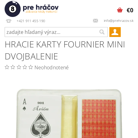
€0
info@prehracov.sk
+421 911 455 190
HRACIE KARTY FOURNIER MINI
DVOJBALENIE
Neohodnotené