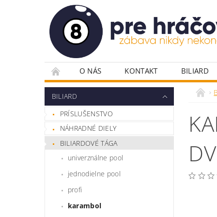
O NÁS
KONTAKT
BILIARD
PLÁTNA PRE POKER
POKROVÉ DOSKY
B
BILIARD
POKROVÉ STOLY
RULETA
STOLIČ
PRÍSLUŠENSTVO
KA
VYBAVENIE HERNÍ
ŽETÓNY
NÁHRADNÉ DIELY
BILIARDOVÉ TÁGA
DV
univerználne pool
jednodielne pool
profi
karambol