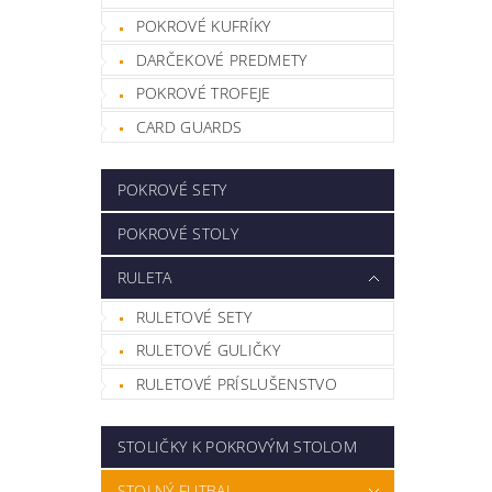
POKROVÉ KUFRÍKY
DARČEKOVÉ PREDMETY
POKROVÉ TROFEJE
CARD GUARDS
POKROVÉ SETY
POKROVÉ STOLY
RULETA
RULETOVÉ SETY
RULETOVÉ GULIČKY
RULETOVÉ PRÍSLUŠENSTVO
STOLIČKY K POKROVÝM STOLOM
STOLNÝ FUTBAL