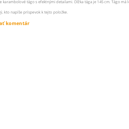
e karambolové tágo s efektnými detailami. Dĺžka tága je 145 cm. Tágo má 
ý, kto napíše príspevok k tejto položke.
dať komentár