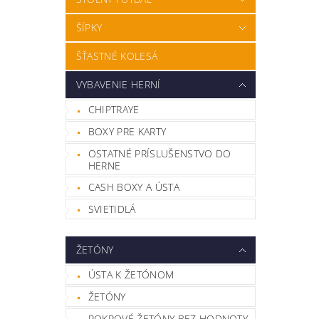
ŠÍPKY
ŠŤASTNÉ KOLESÁ
VYBAVENIE HERNÍ
CHIPTRAYE
BOXY PRE KARTY
OSTATNÉ PRÍSLUŠENSTVO DO
HERNE
CASH BOXY A ÚSTA
SVIETIDLÁ
ŽETÓNY
ÚSTA K ŽETÓNOM
ŽETÓNY
POKROVÉ ŽETÓNY BEZ HODNOTY