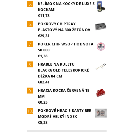
KELÍMOK NA KOCKY DE LUXE S
KOCKAMI
€11,78
POKROVÝ CHIPTRAY
PLASTOVÝ NA 300 ŽETÓNOV
€29,31
POKER CHIP WSOP HODNOTA
50 000
€1,38
HRABLE NA RULETU
BLACKGOLD TELESKOPICKÉ
DĹŽKA 84 CM
€82,41
HRACIA KOCKA ČERVENÁ 18
MM
€0,25
POKROVÉ HRACIE KARTY BEE
MODRÉ VEĽKÝ INDEX
€5,28