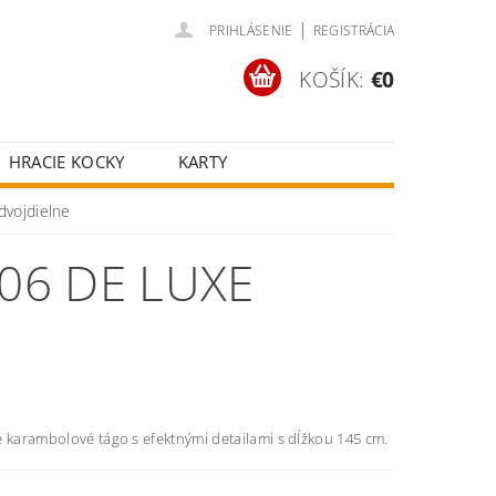
|
PRIHLÁSENIE
REGISTRÁCIA
KOŠÍK:
€0
HRACIE KOCKY
KARTY
ČOV
POKROVÉ SETY
dvojdielne
ŠŤASTNÉ KOLESÁ
06 DE LUXE
e karambolové tágo s efektnými detailami s dĺžkou 145 cm.