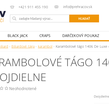
info@prehracov.sk
+421 911 455 190
BLACK JACK
CRAPS
DARČEKOVÝ POUKAZ
POKROVÉ OBLEČENIE
POKROVÉ POTREBY PRE HRÁ
iliard
Biliardové tága
karambol
Karambolové tágo 1406 De Luxe 
KY K POKROVÝM STOLOM
STOLNÝ FUTBAL
ŠÍPKY
RAMBOLOVÉ TÁGO 14
OJDIELNE
Neohodnotené
Dvojdieln