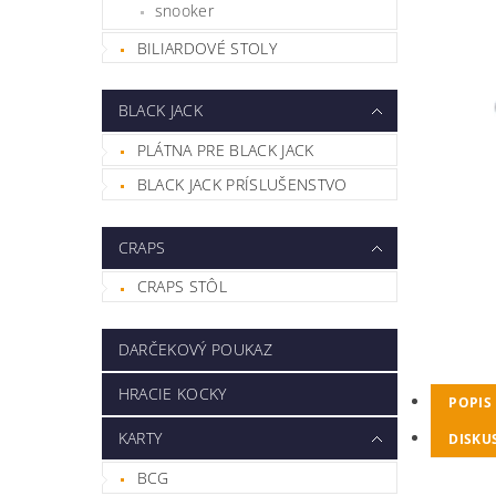
snooker
BILIARDOVÉ STOLY
BLACK JACK
PLÁTNA PRE BLACK JACK
BLACK JACK PRÍSLUŠENSTVO
CRAPS
CRAPS STÔL
DARČEKOVÝ POUKAZ
HRACIE KOCKY
POPIS
KARTY
DISKU
BCG