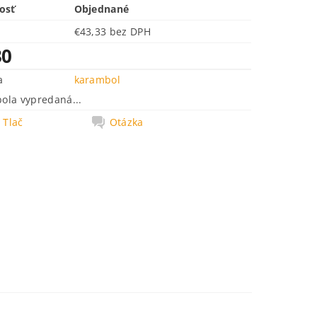
osť
Objednané
€43,33 bez DPH
30
a
karambol
bola vypredaná...
Tlač
Otázka