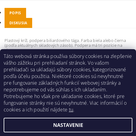
POPIS
DISKUSIA
Plastový kríž, podpera biliardového tága. Farba biela alebo čierna
(podľa aktuálnych skladových zásob). Podpera má tri pozície na
tágo.
Táto webová stránka používa súbory cookies na zlepšenie
Buďte prvý, kto napíše príspevok k tejto položke.
vášho zážitku pri prehliadaní stránok. Vo vašom
prehliadači sa ukladajú súbory cookies, kategorizované
Pridať komentár
podľa účelu použitia. Niektoré cookies sú nevyhnutné
pre fungovanie základných funkcií webovej stránky a
nepotrebujeme od vás súhlas s ich ukladaním.
Potrebujeme ho však pre ukladanie cookies, ktoré pre
fungovanie stránky nie sú nevyhnutné. Viac informácií o
Obchodné podmienky
|
Reklamačný poriadok
|
cookies a ich použití nájdete
tu
.
Zásady ochrany osobných údajov
|
Prepravný poriadok
|
Kontakt
NASTAVENIE
Upraviť nastavenie cookies
2026 ©
Pre hráčov
, všetky práva vyhradené