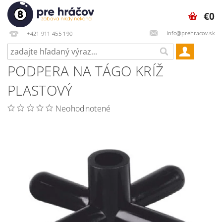
€0
info@prehracov.sk
+421 911 455 190
PODPERA NA TÁGO KRÍŽ
PLASTOVÝ
Neohodnotené