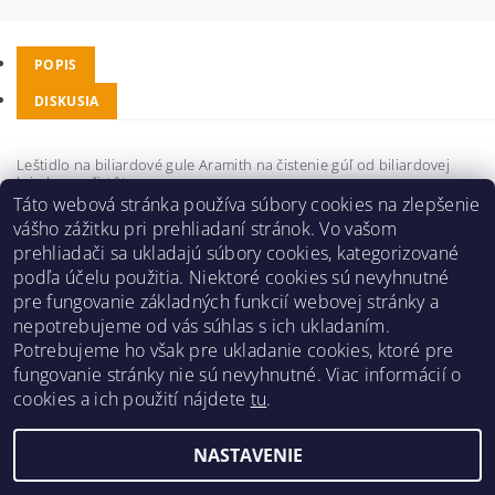
POPIS
DISKUSIA
Leštidlo na biliardové gule Aramith na čistenie gúľ od biliardovej
kriedy a nečistôt.
Táto webová stránka používa súbory cookies na zlepšenie
Buďte prvý, kto napíše príspevok k tejto položke.
vášho zážitku pri prehliadaní stránok. Vo vašom
prehliadači sa ukladajú súbory cookies, kategorizované
Pridať komentár
podľa účelu použitia. Niektoré cookies sú nevyhnutné
pre fungovanie základných funkcií webovej stránky a
nepotrebujeme od vás súhlas s ich ukladaním.
Potrebujeme ho však pre ukladanie cookies, ktoré pre
fungovanie stránky nie sú nevyhnutné. Viac informácií o
Obchodné podmienky
|
Reklamačný poriadok
|
cookies a ich použití nájdete
tu
.
Zásady ochrany osobných údajov
|
Prepravný poriadok
|
Kontakt
NASTAVENIE
Upraviť nastavenie cookies
2026 ©
Pre hráčov
, všetky práva vyhradené