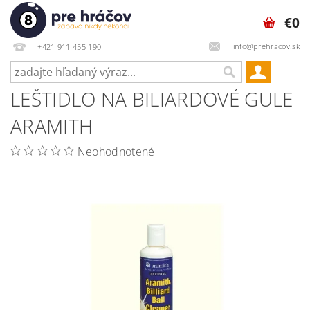
€0
info@prehracov.sk
+421 911 455 190
LEŠTIDLO NA BILIARDOVÉ GULE
ARAMITH
Neohodnotené